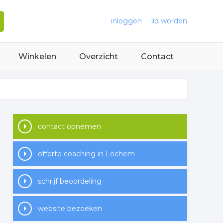
inloggen
lid worden
Winkelen
Overzicht
Contact
contact opnemen
offerte coaching in Lochem
schrijf beoordeling
website bezoeken