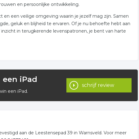
rouwen en persoonlijke ontwikkeling.
ct en een veilige omgeving waarin je jezelf mag zijn. Samen
, geluk en blijheid te ervaren. Of je nu behoefte hebt aan
 inzicht in terugkerende levenspatronen, je bent van harte
n een iPad
schrijf review
win een iPad.
evestigd aan de Leestensepad 39 in Warnsveld. Voor meer