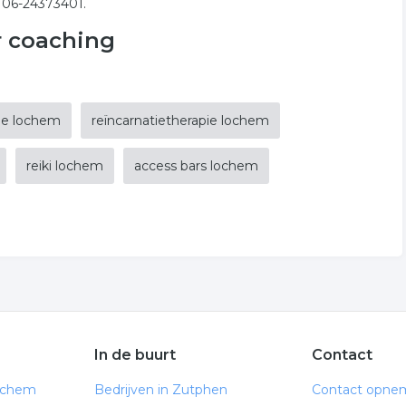
 06-24373401.
r coaching
pie lochem
reïncarnatietherapie lochem
reiki lochem
access bars lochem
In de buurt
Contact
ochem
Bedrijven in Zutphen
Contact opne