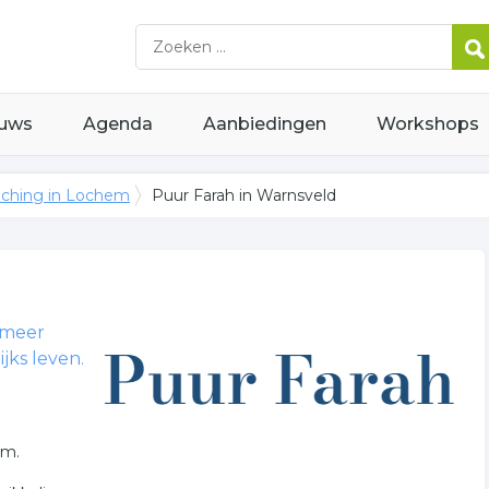
uws
Agenda
Aanbiedingen
Workshops
ching in Lochem
Puur Farah in Warnsveld
 meer
jks leven.
em.