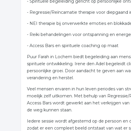
- Spirituele begeleiding gericht op persoonlijke ont
- Regressie/Reïncarnatie therapie voor diepgaand i
- NEI therapie bij onverwerkte emoties en blokkad
- Reiki behandelingen voor ontspanning en energe
- Access Bars en spirituele coaching op maat
Puur Farah in Lochem biedt begeleiding aan mensen
spirituele ontwikkeling. Irene den Adel begeleidt 
persoonlijke groei. Door aandacht te geven aan wat
verandering en herstel.
Veel mensen ervaren in hun leven periodes van str
moeilijk zelf uitkomen. Met behulp van Regressie/Re
Access Bars wordt gewerkt aan het verkrijgen van in
de weg kunnen staan.
Iedere sessie wordt afgestemd op de persoon en de 
zodat er een compleet beeld ontstaat van wat er 