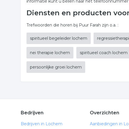
informatie kunt u bellen naar het telefoonnummer
Diensten en producten voo
Trefwoorden die horen bij Puur Farah zijn o.a. :
spiritueel begeleider lochem
regressiethera
nei therapie lochem
spiritueel coach lochem
persoonlijke groei lochem
Bedrijven
Overzichten
Bedrijven in Lochem
Aanbiedingen in L