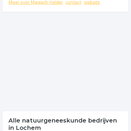
Meer over Magisch Helder
contact
website
meditatie
spiritueel
paranormaal
alternatieve geneeskunde
.
Alle natuurgeneeskunde bedrijven
in Lochem