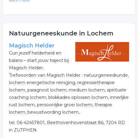
lees meer
Meer over
natuurgeneeskunde
Natuurgeneeskunde in Lochem
De bedrijven in onderstaande lijst bevinden zich in of in
de omgeving van Lochem en behoren tot de categorie
Magisch Helder
spiritualiteit.
Gun jezelf helderheid en
balans – start jouw traject bij
Meer informatie betreffende reiki wordt weergegeven
Magisch Helder..
wanneer u op een item klikt. Het overzicht is een
Trefwoorden van Magisch Helder : natuurgeneeskunde,
koppeling tussen reiki in Lochem
lochem energetische reiniging, regressietherapie
Meer bedrijven in Lochem
lochem, paragnost lochem, medium lochem, spirituele
coaching lochem, blokkades oplossen lochem, innerlijke
Wij vonden meer informatie over natuurgeneeskunde.
rust lochem, persoonlijke groei lochem, therapie
De volgende trefwoorden vallen ook onder deze
lochem, bewustwording lochem, .
bedrijven rubriek:
tel. 06-42457801, Beethovenhovenstraat 86, 7204 RD
in ZUTPHEN
acupunctuur
spiritualiteit
reiki