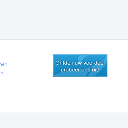
men
en
gratis lid worden