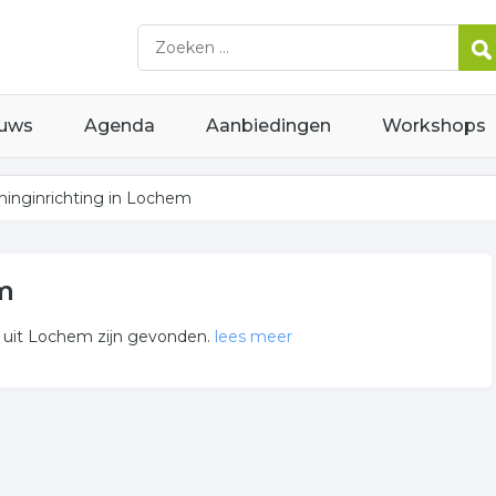
uws
Agenda
Aanbiedingen
Workshops
inginrichting in Lochem
m
e uit Lochem zijn gevonden.
lees meer
 gerelateerde bedrijven in de omgeving van Lochem.
wonen voor meer informatie. Hier vindt u ook de