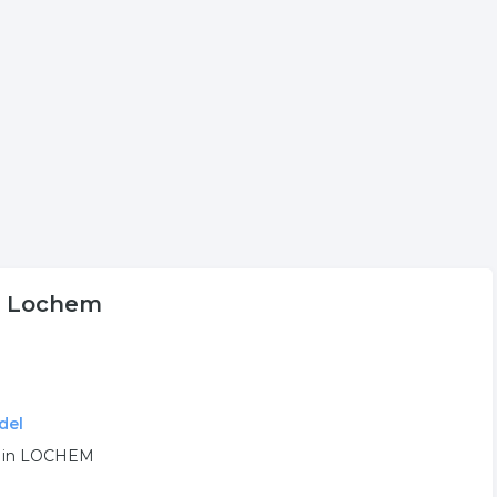
tie uit Lochem.
e volgende trefwoorden vallen ook onder deze bedrijven
ingdecoratie
inrichting
woning inrichting
in Lochem
del
GB in LOCHEM