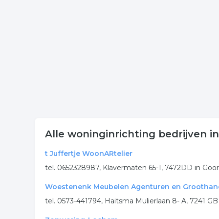
contactgegevens van de onderneming woondecora
Meer bedrijven in Lochem
Wij vonden meer informatie over woondecoratie. D
rubriek:
decoratie
wonen
woondecoratie
won
interieur
stofferingsbedrijf
stoffering
.
Alle woninginrichting bedrijven 
t Juffertje WoonARtelier
tel. 0652328987, Klavermaten 65-1, 7472DD in Goor
Woestenenk Meubelen Agenturen en Groothan
tel. 0573-441794, Haitsma Mulierlaan 8- A, 7241 