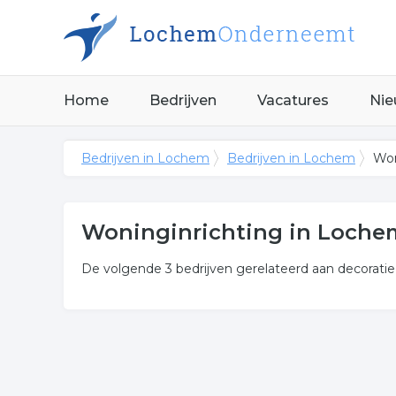
Home
Bedrijven
Vacatures
Nie
Bedrijven in Lochem
Bedrijven in Lochem
Won
Woninginrichting in Loche
De volgende 3 bedrijven gerelateerd aan decorati
Meer over woninginrichting
Onderstaand vindt u een overzicht van alle wonen
Klik op een van onderstaande links uit de rubriek 