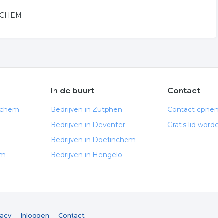
LOCHEM
In de buurt
Contact
ochem
Bedrijven in Zutphen
Contact opne
Bedrijven in Deventer
Gratis lid word
m
Bedrijven in Doetinchem
em
Bedrijven in Hengelo
vacy
Inloggen
Contact