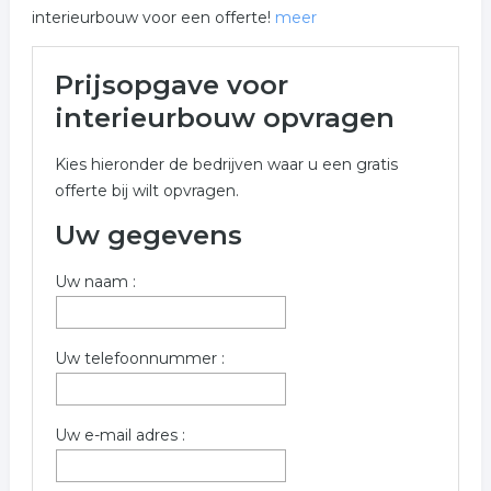
interieurbouw voor een offerte!
meer
Meer over interieurbouw in
Prijsopgave voor
Lochem
interieurbouw opvragen
Onderstaand vindt u een overzicht van alle
Kies hieronder de bedrijven waar u een gratis
interieurbouw gerelateerde bedrijven in de omgeving
offerte bij wilt opvragen.
van Lochem voor een vrijblijvende aanvraag.
Uw gegevens
Onderstaande bedrijven zijn gerelateerd aan
interieurbouw in de plaats Lochem. Gebruik het offerte
Uw naam :
formulier om meer informatie op te vragen over
interieurbouw in Lochem.
Trefwoorden:
Uw telefoonnummer :
interieur
interieurbouw
interieurarchitect
Uw e-mail adres :
interieuradvies
interieur design