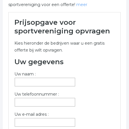
sportvereniging voor een offerte!
meer
Meer over sportvereniging in
Prijsopgave voor
Lochem
sportvereniging opvragen
Onderstaand vindt u een overzicht van alle
Kies hieronder de bedrijven waar u een gratis
sportvereniging gerelateerde bedrijven in de omgeving
offerte bij wilt opvragen.
van Lochem voor een vrijblijvende aanvraag.
Uw gegevens
Vul onderstaand formulier zo volledig mogelijk in voor
een gratis prijs opgave in de categorie sportvereniging
Uw naam :
in de plaats Lochem . De bedrijven zijn gekoppeld aan
sportvereniging in Lochem.
Trefwoorden:
Uw telefoonnummer :
sportvereniging
sportclub
vereniging
Uw e-mail adres :