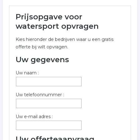
Meer over watersport in
Prijsopgave voor
Lochem
watersport opvragen
Onderstaand vindt u een overzicht van alle watersport
Kies hieronder de bedrijven waar u een gratis
gerelateerde bedrijven in de omgeving van Lochem
offerte bij wilt opvragen.
voor een vrijblijvende aanvraag.
Uw gegevens
Onderstaande bedrijven zijn gerelateerd aan watersport
in de plaats Lochem. Gebruik het offerte formulier om
Uw naam :
meer informatie op te vragen over watersport in
Lochem.
Trefwoorden:
Uw telefoonnummer :
boten
motorboten
watersport boten
Uw e-mail adres :
surfwinkel
watersport artikelen
Uw offerteaanvraag