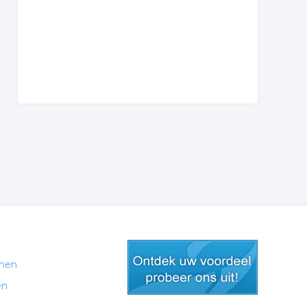
men
en
gratis lid worden