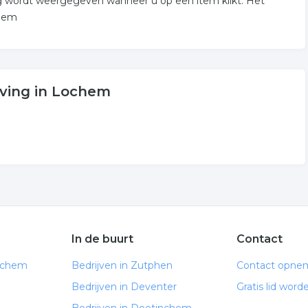
g wordt weergegeven wanneer u op een item klikt. Het
chem
eving in Lochem
In de buurt
Contact
ochem
Bedrijven in Zutphen
Contact opne
Bedrijven in Deventer
Gratis lid word