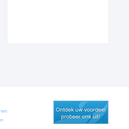
men
en
gratis lid worden